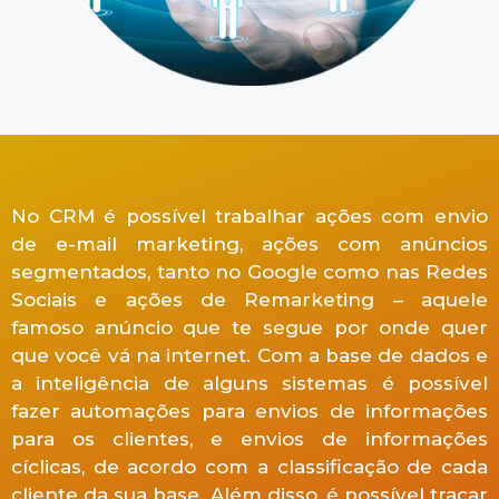
No CRM é possível trabalhar ações com envio
de e-mail marketing, ações com anúncios
segmentados, tanto no Google como nas Redes
Sociais e ações de Remarketing – aquele
famoso anúncio que te segue por onde quer
que você vá na internet. Com a base de dados e
a inteligência de alguns sistemas é possível
fazer automações para envios de informações
para os clientes, e envios de informações
cíclicas, de acordo com a classificação de cada
cliente da sua base. Além disso, é possível traçar