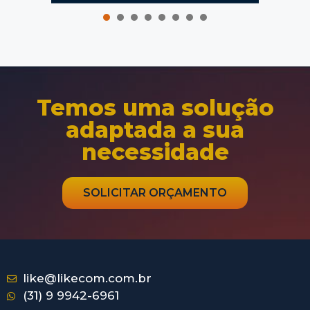
1
2
3
4
5
6
Temos uma solução
adaptada a sua
necessidade
SOLICITAR ORÇAMENTO
like@likecom.com.br
(31) 9 9942-6961