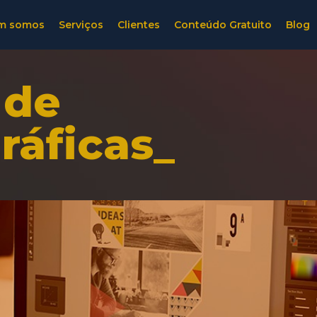
m somos
Serviços
Clientes
Conteúdo Gratuito
Blog
 de
ráficas_