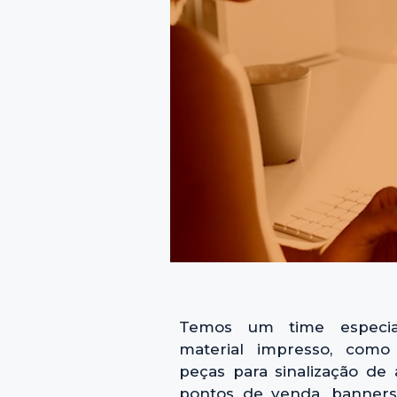
Temos um time especia
material impresso, como f
peças para sinalização de
pontos de venda, banners