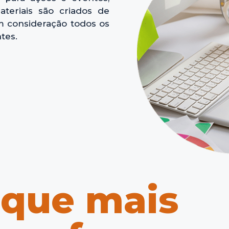
teriais são criados de
m consideração todos os
tes.
 que mais