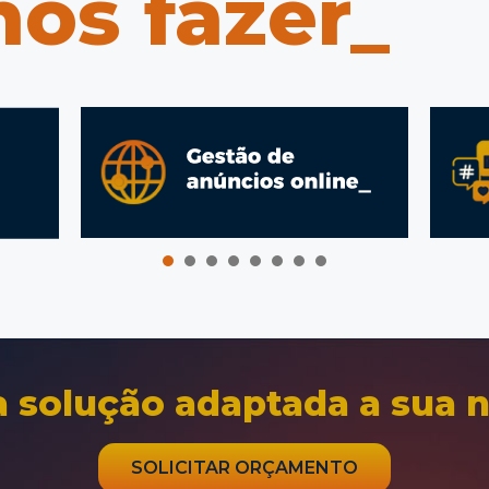
os fazer_
1
2
3
4
5
6
solução adaptada a sua 
SOLICITAR ORÇAMENTO