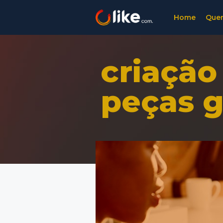
Home
Que
criação
peças g