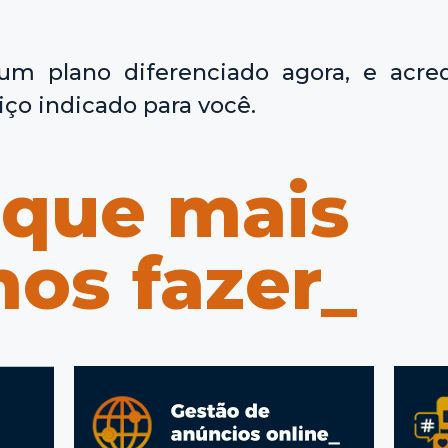
um plano diferenciado agora, e acre
iço indicado para você.
 que mais
os fazer_