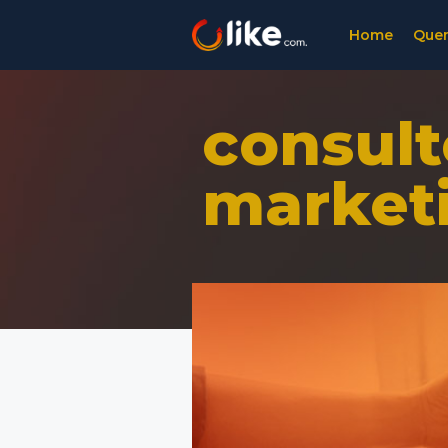
Home
Que
consult
market