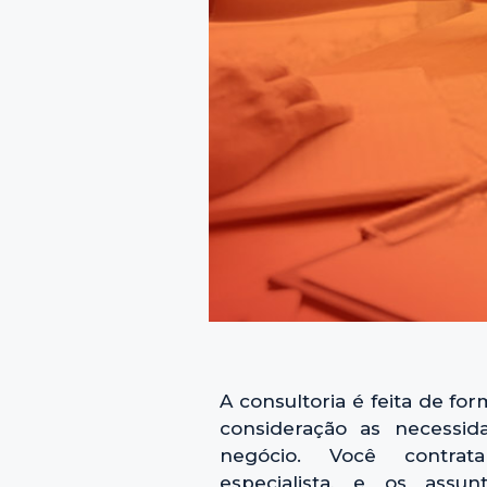
A consultoria é feita de f
consideração as necessid
negócio. Você contra
especialista, e os assun