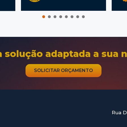
1
2
3
4
5
6
solução adaptada a sua 
SOLICITAR ORÇAMENTO
Rua D